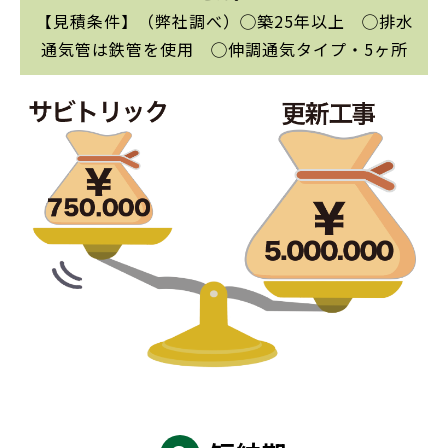
【見積条件】（弊社調べ）◯築25年以上 ◯排水
通気管は鉄管を使用 ◯伸調通気タイプ・5ヶ所