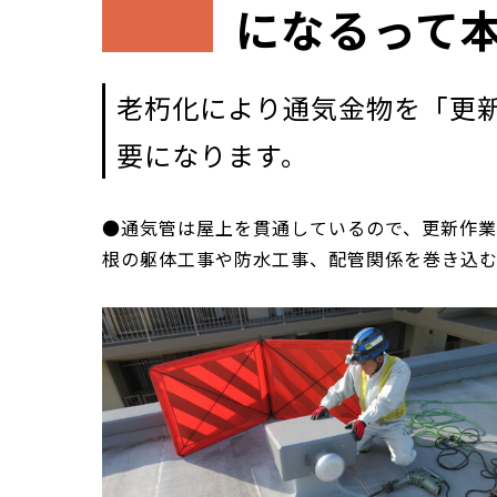
になるって
老朽化により通気金物を「更
要になります。
●通気管は屋上を貫通しているので、更新作
根の躯体工事や防水工事、配管関係を巻き込む